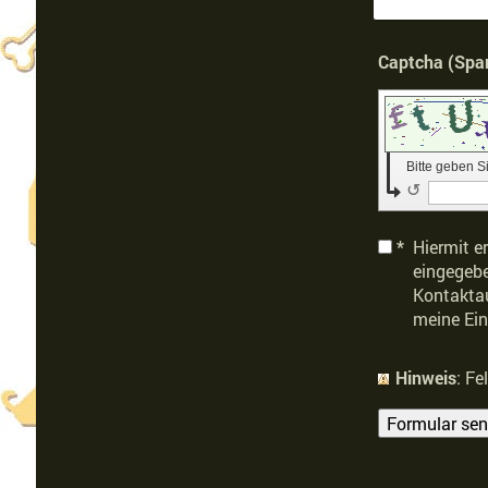
Bitte geben 
↺
*
Hiermit e
eingegebe
Kontaktau
meine Ein
Hinweis
: F