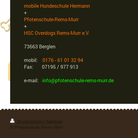
mobile Hundeschule Hermann
+
Pfotenschule-Rems-Murr
+
HSC Overdogs Rems-Murr e.V.
73663 Berglen
mobil:
0176 - 61 01 32 94
Fax: 07195 / 977 913
e-mail:
info@pfotenschule-rems-murr.de
Druckversion
|
Sitemap
© Pfotenschule-Rems-Murr